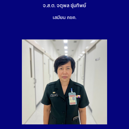
จ.ส.ต. จตุพล ชุ่มทิพย์
เสมียน ภชค.